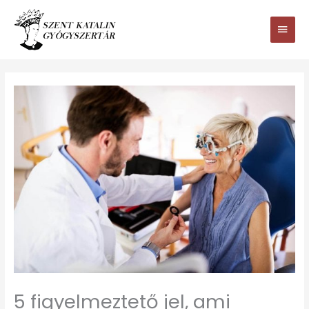
Ugrás
Main
a
tartalomhoz
Men
5 figyelmeztető jel, ami