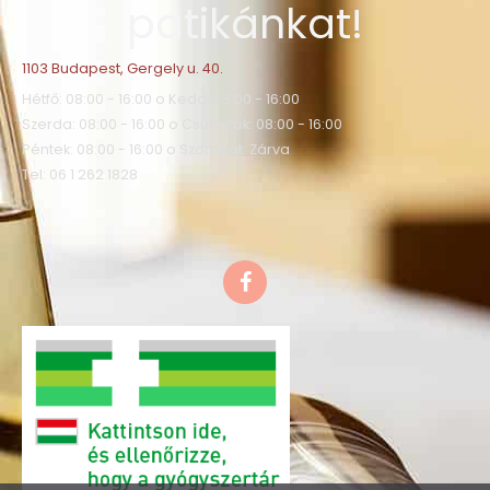
patikánkat!
1103 Budapest, Gergely u. 40.
Hétfő: 08:00 - 16:00 o Kedd: 08:00 - 16:00
Szerda: 08:00 - 16:00 o Csütörtök: 08:00 - 16:00
Péntek: 08:00 - 16:00 o Szombat: Zárva
Tel: 06 1 262 1828
F
a
c
e
b
o
o
k