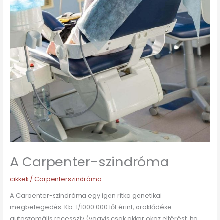
A Carpenter-szindróma
cikkek
/
Carpenterszindróma
A Carpenter-szindróma egy igen ritka genetikai
megbetegedés. Kb. 1/1000 000 főt érint, öröklődése
autoszomális recesszív (vagyis csak akkor okoz eltérést, ha