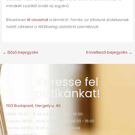
mindkét szülőtől örökli az egyén).
Bővebben
itt olvashat
a témáról.
Forrás: az általunk érdekesnek
talált cikkeket a WEBbeteg oldaláról szemlézzük.
←
Előző bejegyzés
Következő bejegyzés
→
Keresse fel
patikánkat!
1103 Budapest, Gergely u. 40.
Hétfő: 08:00 - 16:00 o Kedd: 08:00 - 16:00
Szerda: 08:00 - 16:00 o Csütörtök: 08:00 - 16:00
Péntek: 08:00 - 16:00 o Szombat: Zárva
Tel: 06 1 262 1828