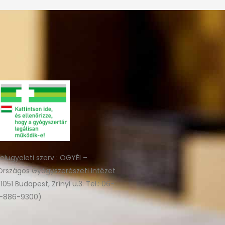
felügyeleti szerv : OGYÉI –
Országos Gyógyszerészeti Intézet
(1051 Budapest, Zrínyi u.3. Tel.: 06-
1-886-9300)