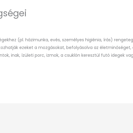
egségei
ekhez (pl. házimunka, evés, személyes higiénia, írás) rengeteg
tozhatják ezeket a mozgásokat, befolyásolva az életminőséget, a
ntok, inak, ízületi porc, izmok, a csuklón keresztül futó idegek va