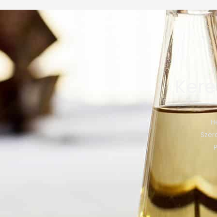
Kere
H
Szerd