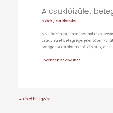
A csuklóízület bet
cikkek
/
csuklóízület
Mivel kezünket a mindennapi tevékenység
csuklóízület betegségei jelentősen korlá
beteget. A csuklót alkotó képletek, a cso
Bővebben itt olvashat
←
Előző bejegyzés