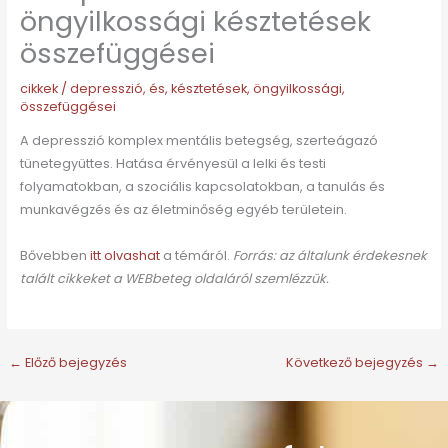
öngyilkossági késztetések
összefüggései
cikkek
/
depresszió
,
és
,
késztetések
,
öngyilkossági
,
összefüggései
A depresszió komplex mentális betegség, szerteágazó
tünetegyüttes. Hatása érvényesül a lelki és testi
folyamatokban, a szociális kapcsolatokban, a tanulás és
munkavégzés és az életminőség egyéb területein.
Bővebben
itt olvashat
a témáról.
Forrás: az általunk érdekesnek
talált cikkeket a WEBbeteg oldaláról szemlézzük.
←
Előző bejegyzés
Következő bejegyzés
→