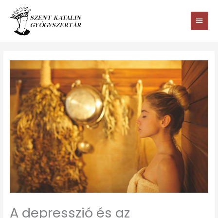
Ugrás
Main
a
tartalomhoz
Men
A depresszió és az