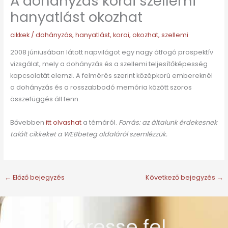
A dohányzás korai szellemi
hanyatlást okozhat
cikkek
/
dohányzás
,
hanyatlást
,
korai
,
okozhat
,
szellemi
2008 júniusában látott napvilágot egy nagy átfogó prospektív
vizsgálat, mely a dohányzás és a szellemi teljesítőképesség
kapcsolatát elemzi. A felmérés szerint középkorú embereknél
a dohányzás és a rosszabbodó memória között szoros
összefüggés áll fenn.
Bővebben
itt olvashat
a témáról.
Forrás: az általunk érdekesnek
talált cikkeket a WEBbeteg oldaláról szemlézzük.
←
Előző bejegyzés
Következő bejegyzés
→
Keresse fel