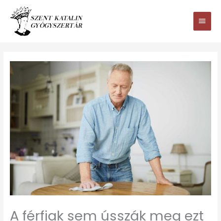
Ugrás
Main
a
tartalomhoz
Men
A férfiak sem ússzák meg ezt