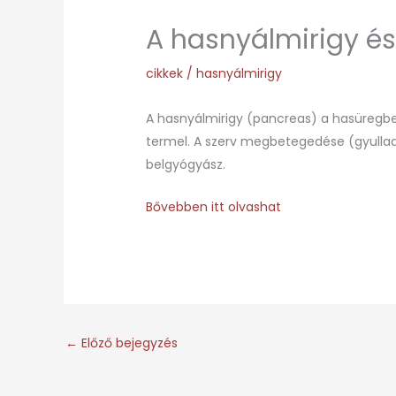
A hasnyálmirigy é
cikkek
/
hasnyálmirigy
A hasnyálmirigy (pancreas) a hasüregb
termel. A szerv megbetegedése (gyulladá
belgyógyász.
Bővebben itt olvashat
←
Előző bejegyzés