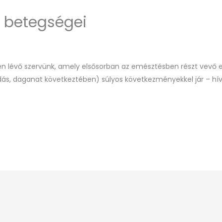
s betegségei
en lévő szervünk, amely elsősorban az emésztésben részt vevő
s, daganat következtében) súlyos következményekkel jár – hívja 