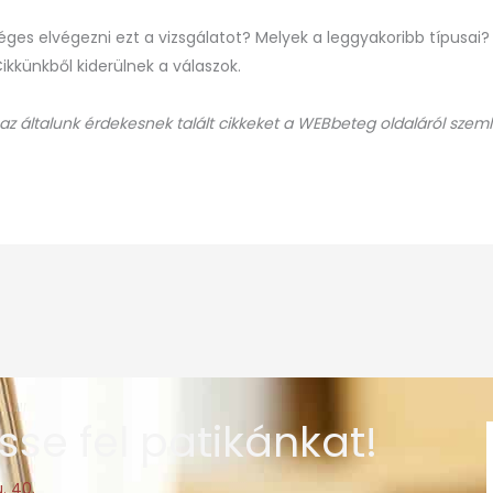
éges elvégezni ezt a vizsgálatot? Melyek a leggyakoribb típusai? 
ikkünkből kiderülnek a válaszok.
 az általunk érdekesnek talált cikkeket a WEBbeteg oldaláról szeml
sse fel patikánkat!
. 40.