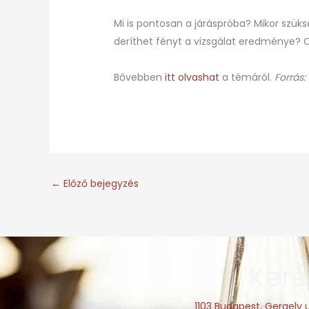
Mi is pontosan a járáspróba? Mikor szüks
deríthet fényt a vizsgálat eredménye? C
Bővebben
itt olvashat
a témáról.
Forrás:
←
Előző bejegyzés
Kere
1103 Budapest, Gergely u