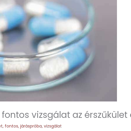
 fontos vizsgálat az érszűküle
et
,
fontos
,
járáspróba
,
vizsgálat