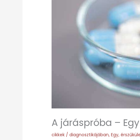
A járáspróba – Egy
cikkek
/
diagnosztikájában
,
Egy
,
érszűkül