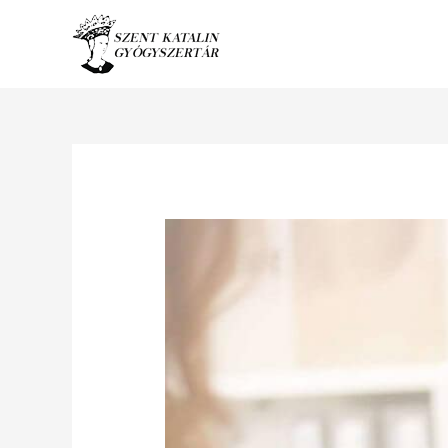
Ugrás
a
tartalomhoz