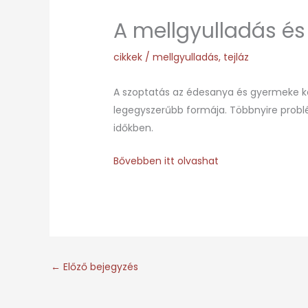
A mellgyulladás és 
cikkek
/
mellgyulladás
,
tejláz
A szoptatás az édesanya és gyermeke k
legegyszerűbb formája. Többnyire probl
időkben.
Bővebben itt olvashat
←
Előző bejegyzés