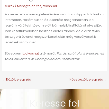
cikkek
/
Méregtelenítés
,
technikái
A szervezetünk méregtelenítésére számtalan tippet találunk az
interneten, reklámokban és különféle magazinokban, de
legyünk körültekintőek, mielőtt bármelyik tisztítókúrát elkezdjük.
Van közöttük valóban hasznos diétás tanács, de a drasztikus
és szigorú étrendi megszorítások akár még veszélyesek is
lehetnek számunkra.
Bővebben
itt olvashat
a témáról.
Forrás: az általunk érdekesnek
talált cikkeket a WEBbeteg oldaláról szemlézzük.
←
Előző bejegyzés
Következő bejegyzés
→
Keresse fel