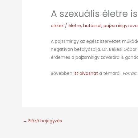
A szexuális életre 
cikkek
/
életre
,
hatással
,
pajzsmirigyzava
A pajzsmirigy az egész szervezet működé
negatívan befolyásolja. Dr. Békési Gábor P
érdemes a pajzsmirigy zavarára is gondo
Bővebben
itt olvashat
a témáról.
Forrás:
←
Előző bejegyzés