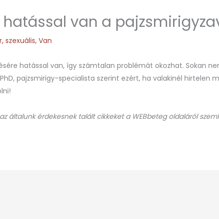
is hatással van a pajzsmirigyza
r
,
szexuális
,
Van
sére hatással van, így számtalan problémát okozhat. Sokan nem 
hD, pajzsmirigy-specialista szerint ezért, ha valakinél hirtelen m
lni!
 az általunk érdekesnek talált cikkeket a WEBbeteg oldaláról szeml