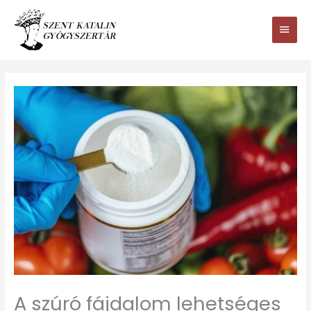
Ugrás
Main
a
tartalomhoz
Men
A szúró fájdalom lehetséges