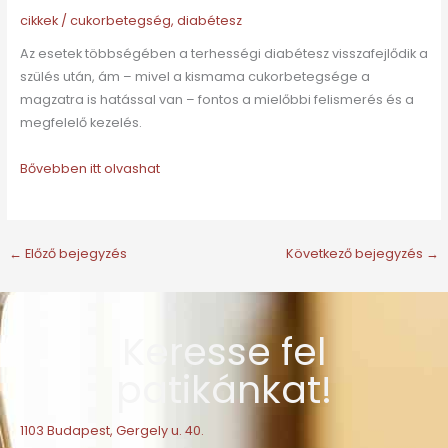
cikkek
/
cukorbetegség
,
diabétesz
Az esetek többségében a terhességi diabétesz visszafejlődik a
szülés után, ám – mivel a kismama cukorbetegsége a
magzatra is hatással van – fontos a mielőbbi felismerés és a
megfelelő kezelés.
Bővebben itt olvashat
←
Előző bejegyzés
Következő bejegyzés
→
Keresse fel
patikánkat!
1103 Budapest, Gergely u. 40.