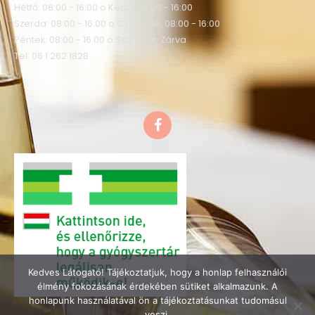
Hétfő: 08:00 - 16:00 o Kedd: 08:00 - 16:00
Szerda: 08:00 - 16:00 o Csütörtök: 08:00 - 16:00
Péntek: 08:00 - 16:00 o Szombat: Zárva
Tel: 06 1 262 1828
F
a
c
e
b
o
o
k
Kedves Látogató! Tájékoztatjuk, hogy a honlap felhasználói
élmény fokozásának érdekében sütiket alkalmazunk. A
honlapunk használatával ön a tájékoztatásunkat tudomásul
veszi.