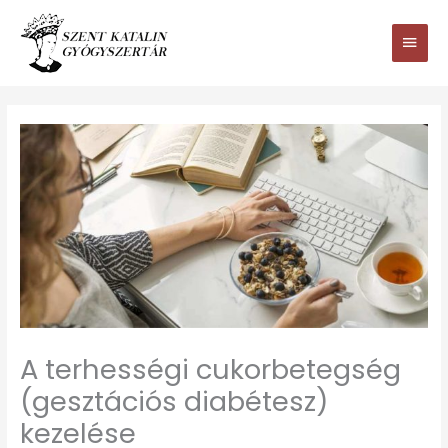
Ugrás
Main
a
tartalomhoz
Men
A terhességi cukorbetegség
(gesztációs diabétesz)
kezelése