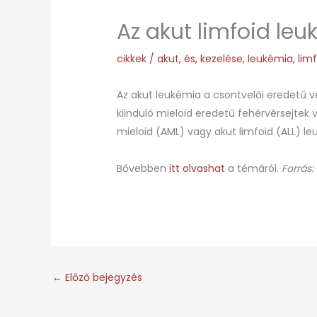
Az akut limfoid leu
cikkek
/
akut
,
és
,
kezelése
,
leukémia
,
lim
Az akut leukémia a csontvelői eredetű vé
kiinduló mieloid eredetű fehérvérsejtek
mieloid (AML) vagy akut limfoid (ALL) le
Bővebben
itt olvashat
a témáról.
Forrás:
←
Előző bejegyzés