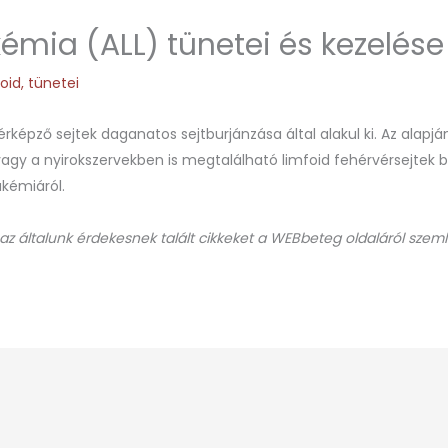
kémia (ALL) tünetei és kezelése
foid
,
tünetei
rképző sejtek daganatos sejtburjánzása által alakul ki. Az alapj
 vagy a nyirokszervekben is megtalálható limfoid fehérvérsejtek 
ukémiáról.
 az általunk érdekesnek talált cikkeket a WEBbeteg oldaláról szeml