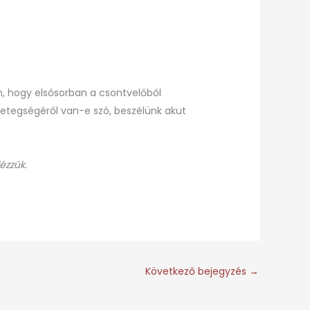
án, hogy elsősorban a csontvelőből
betegségéről van-e szó, beszélünk akut
ézzük.
Következő bejegyzés
→