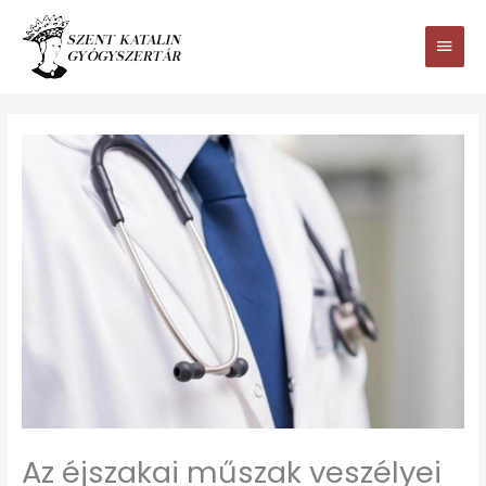
Ugrás
Main
a
tartalomhoz
Men
Az éjszakai műszak veszélyei