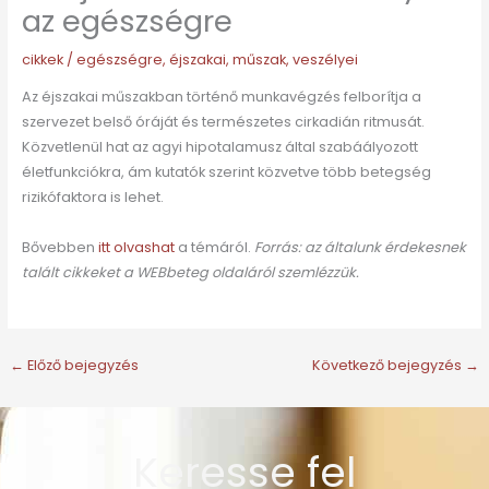
az egészségre
cikkek
/
egészségre
,
éjszakai
,
műszak
,
veszélyei
Az éjszakai műszakban történő munkavégzés felborítja a
szervezet belső óráját és természetes cirkadián ritmusát.
Közvetlenül hat az agyi hipotalamusz által szabáályozott
életfunkciókra, ám kutatók szerint közvetve több betegség
rizikófaktora is lehet.
Bővebben
itt olvashat
a témáról.
Forrás: az általunk érdekesnek
talált cikkeket a WEBbeteg oldaláról szemlézzük.
←
Előző bejegyzés
Következő bejegyzés
→
Keresse fel