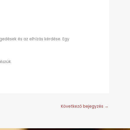
edések és az elhízás kérdése. Egy
ézzük.
Következő bejegyzés
→