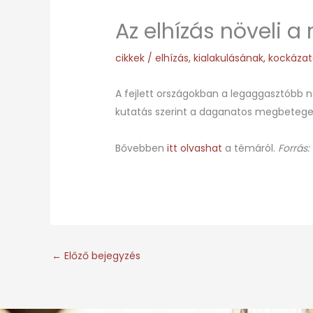
Az elhízás növeli a
cikkek
/
elhízás
,
kialakulásának
,
kockázat
A fejlett országokban a legaggasztóbb 
kutatás szerint a daganatos megbeteged
Bővebben
itt olvashat
a témáról.
Forrás:
←
Előző bejegyzés