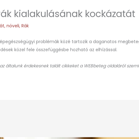
 rák kialakulásának kockázatát
át
,
növeli
,
Rák
népegészségügyi problémák közé tartozik a daganatos megbeteg
ések közel fele összefüggésbe hozható az elhízással.
 az általunk érdekesnek talált cikkeket a WEBbeteg oldaláról szeml