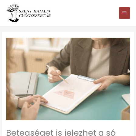
Ugrás
Main
a
tartalomhoz
Men
Betegséget is jelezhet a só