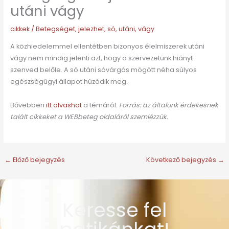
utáni vágy
cikkek
/
Betegséget
,
jelezhet
,
só
,
utáni
,
vágy
A közhiedelemmel ellentétben bizonyos élelmiszerek utáni
vágy nem mindig jelenti azt, hogy a szervezetünk hiányt
szenved belőle. A só utáni sóvárgás mögött néha súlyos
egészségügyi állapot húzódik meg.
Bővebben
itt olvashat
a témáról.
Forrás: az általunk érdekesnek
talált cikkeket a WEBbeteg oldaláról szemlézzük.
←
Előző bejegyzés
Következő bejegyzés
→
Keresse fel