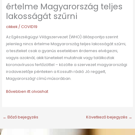
értelme Magyarország teljes
lakosságát szűrni
cikkek
/
COVID19
Az Egészségügyi Világszervezet (WHO) álláspontja szerint
jelenleg nincs értelme Magyarország teljes lakosságát szűrni,
a teszteket csak a gyanús esetekben érdemes elvégezni,
vagyis azoknál, akik tüneteket mutatnak vagy találkoztak
koronavírusos fertőzöttel – közölte a szervezet magyarországi
irodavezetője pénteken a Kossuth rádió Jó reggelt,
Magyarország! című műsorában.
Bővebben itt olvashat
←
Előző bejegyzés
Következő bejegyzés
→