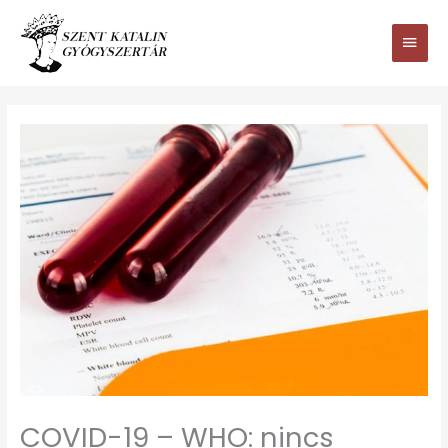
Ugrás
Main
a
tartalomhoz
Men
COVID-19 – WHO: nincs