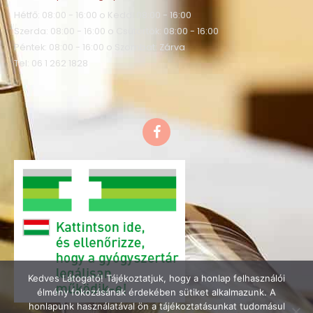
Hétfő: 08:00 - 16:00 o Kedd: 08:00 - 16:00
Szerda: 08:00 - 16:00 o Csütörtök: 08:00 - 16:00
Péntek: 08:00 - 16:00 o Szombat: Zárva
Tel: 06 1 262 1828
F
a
c
e
b
o
o
k
Kedves Látogató! Tájékoztatjuk, hogy a honlap felhasználói
élmény fokozásának érdekében sütiket alkalmazunk. A
honlapunk használatával ön a tájékoztatásunkat tudomásul