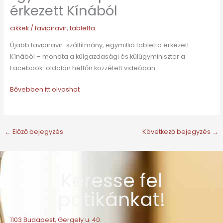
érkezett Kínából
cikkek
/
favipiravir
,
tabletta
Újabb favipiravir-szállítmány, egymillió tabletta érkezett
Kínából – mondta a külgazdasági és külügyminiszter a
Facebook-oldalán hétfőn közzétett videóban.
Bővebben itt olvashat
←
Előző bejegyzés
Következő bejegyzés
→
Keresse fel
patikánkat!
1103 Budapest, Gergely u. 40.