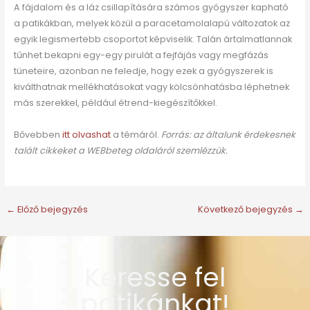
A fájdalom és a láz csillapítására számos gyógyszer kapható
a patikákban, melyek közül a paracetamolalapú változatok az
egyik legismertebb csoportot képviselik. Talán ártalmatlannak
tűnhet bekapni egy-egy pirulát a fejfájás vagy megfázás
tüneteire, azonban ne feledje, hogy ezek a gyógyszerek is
kiválthatnak mellékhatásokat vagy kölcsönhatásba léphetnek
más szerekkel, például étrend-kiegészítőkkel.
Bővebben
itt olvashat
a témáról.
Forrás: az általunk érdekesnek
talált cikkeket a WEBbeteg oldaláról szemlézzük.
←
Előző bejegyzés
Következő bejegyzés
→
Keresse fel
patikánkat!