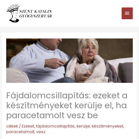
Ugrás
Main
a
tartalomhoz
Men
Fájdalomcsillapítás: ezeket a
készítményeket kerülje el, ha
paracetamolt vesz be
cikkek
/
Ezeket
,
fájdalomcsillapítás
,
kerülje
,
készítményeket
,
paracetamolt
,
vesz