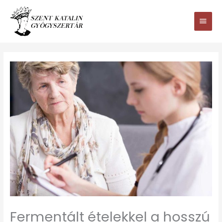
Ugrás
Main
a
tartalomhoz
Men
Fermentált ételekkel a hosszú