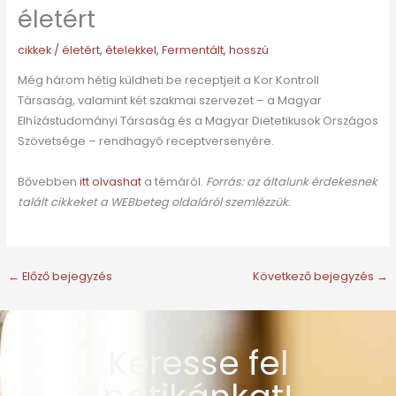
életért
cikkek
/
életért
,
ételekkel
,
Fermentált
,
hosszú
Még három hétig küldheti be receptjeit a Kor Kontroll
Társaság, valamint két szakmai szervezet – a Magyar
Elhízástudományi Társaság és a Magyar Dietetikusok Országos
Szövetsége – rendhagyó receptversenyére.
Bővebben
itt olvashat
a témáról.
Forrás: az általunk érdekesnek
talált cikkeket a WEBbeteg oldaláról szemlézzük.
←
Előző bejegyzés
Következő bejegyzés
→
Keresse fel