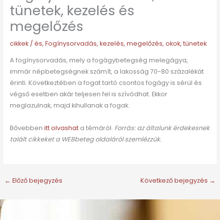
tünetek, kezelés és
megelőzés
cikkek
/
és
,
Fogínysorvadás
,
kezelés
,
megelőzés
,
okok
,
tünetek
A fogínysorvadás, mely a fogágybetegség melegágya,
immár népbetegségnek számít, a lakosság 70-80 százalékát
érinti. Következtében a fogat tartó csontos fogágy is sérül és
végső esetben akár teljesen fel is szívódhat. Ekkor
meglazulnak, majd kihullanak a fogak.
Bővebben
itt olvashat
a témáról.
Forrás: az általunk érdekesnek
talált cikkeket a WEBbeteg oldaláról szemlézzük.
←
Előző bejegyzés
Következő bejegyzés
→