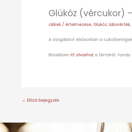
Glükóz (vércukor) 
cikkek
/
értelmezése
,
Glükóz
,
laborérték
A vizsgálatot elsősorban a cukorbetegség
Bővebben
itt olvashat
a témáról.
Forrás:
←
Előző bejegyzés