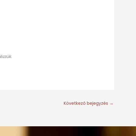
ézzük.
Következő bejegyzés
→