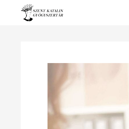
Ugrás
a
tartalomhoz