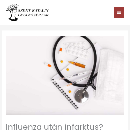
Ugrás
Main
a
tartalomhoz
Men
Influenza után infarktus?