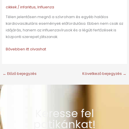
cikkek
/
infarktus
,
Influenza
Télen jelentősen megnő a szívroham és egyéb halálos
kardiovaszkuláris események előfordulása. Ebben nem csak az
időjárás, hanem az influenzavírusok és a légúti fertőzések is
központi szerepet játszanak.
Bővebben itt olvashat
←
Előző bejegyzés
Következő bejegyzés
→
Keresse fel
patikánkat!