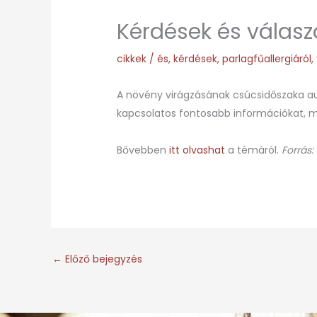
Kérdések és válaszo
cikkek
/
és
,
kérdések
,
parlagfűallergiáról
,
A növény virágzásának csúcsidőszaka au
kapcsolatos fontosabb információkat, m
Bővebben
itt olvashat
a témáról.
Forrás:
←
Előző bejegyzés