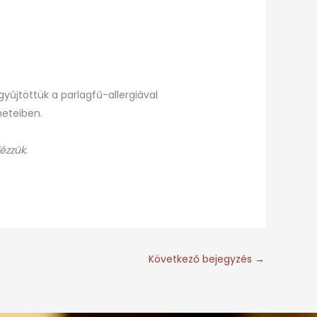
űjtöttük a parlagfű-allergiával
heteiben.
ézzük.
Következő bejegyzés
→