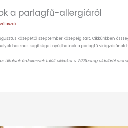
k a parlagfű-allergiáról
válaszok
gusztus közepétől szeptember közepéig tart. Cikkünkben összegy
elyek hasznos segítséget nyújthatnak a parlagfű virágzásának 
 az általunk érdekesnek talált cikkeket a WEBbeteg oldaláról szeml