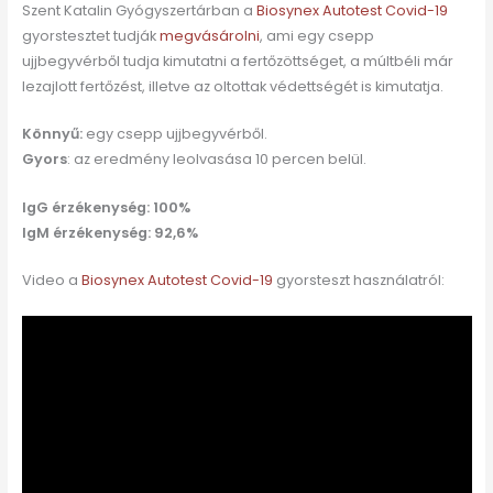
Szent Katalin Gyógyszertárban a
Biosynex Autotest Covid-19
gyorstesztet tudják
megvásárolni
, ami egy csepp
ujjbegyvérből tudja kimutatni a fertőzöttséget, a múltbéli már
lezajlott fertőzést, illetve az oltottak védettségét is kimutatja.
Könnyű:
egy csepp ujjbegyvérből.
Gyors
: az eredmény leolvasása 10 percen belül.
IgG érzékenység: 100%
IgM érzékenység: 92,6%
Video a
Biosynex Autotest Covid-19
gyorsteszt használatról: