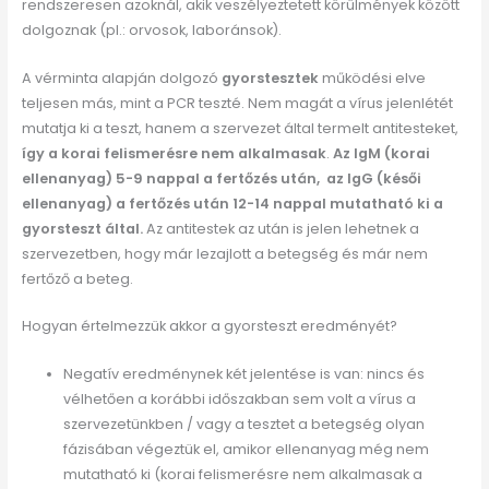
rendszeresen azoknál, akik veszélyeztetett körülmények között
dolgoznak (pl.: orvosok, laboránsok).
A vérminta alapján dolgozó
gyorstesztek
működési elve
teljesen más, mint a PCR teszté. Nem magát a vírus jelenlétét
mutatja ki a teszt, hanem a szervezet által termelt antitesteket,
így a korai felismerésre nem alkalmasak
.
Az IgM (korai
ellenanyag) 5-9 nappal a fertőzés után, az IgG (késői
ellenanyag) a fertőzés után 12-14 nappal mutatható ki a
gyorsteszt által.
Az antitestek az után is jelen lehetnek a
szervezetben, hogy már lezajlott a betegség és már nem
fertőző a beteg.
Hogyan értelmezzük akkor a gyorsteszt eredményét?
Negatív eredménynek két jelentése is van: nincs és
vélhetően a korábbi időszakban sem volt a vírus a
szervezetünkben / vagy a tesztet a betegség olyan
fázisában végeztük el, amikor ellenanyag még nem
mutatható ki (korai felismerésre nem alkalmasak a