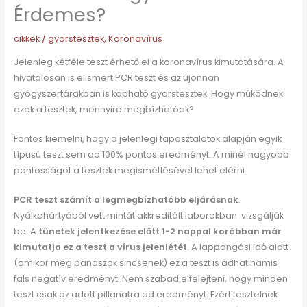
Érdemes?
cikkek
/
gyorstesztek
,
Koronavírus
Jelenleg kétféle teszt érhető el a koronavírus kimutatására. A
hivatalosan is elismert PCR teszt és az újonnan
gyógyszertárakban is kapható gyorstesztek. Hogy működnek
ezek a tesztek, mennyire megbízhatóak?
Fontos kiemelni, hogy a jelenlegi tapasztalatok alapján egyik
típusú teszt sem ad 100% pontos eredményt. A minél nagyobb
pontosságot a tesztek megismétlésével lehet elérni.
PCR teszt számít a legmegbízhatóbb eljárásnak
.
Nyálkahártyából vett mintát akkreditált laborokban vizsgálják
be. A
tünetek jelentkezése előtt 1-2 nappal korábban már
kimutatja ez a teszt a vírus jelenlétét
. A lappangási idő alatt
(amikor még panaszok sincsenek) ez a teszt is adhat hamis
fals negatív eredményt. Nem szabad elfelejteni, hogy minden
teszt csak az adott pillanatra ad eredményt. Ezért tesztelnek