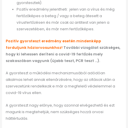
gyorstesztek).
Pozitív eredmény jelentheti: jelen van a vírus és még
fertőzőképes a beteg / vagy a beteg átesett a
vírusfertőzésen és már csak az antitest van jelen a
szervezetében, és már nem fertőzőképes.
Pozitív gyorsteszt eredmény esetén mindenképp
forduljunk háziorvosunkhoz!
További vizsgálat szükséges,
hogy ki lehessen deríteni a covid-19 fertőzés mely
szakaszában vagyunk (újabb teszt, PCR teszt …).
A gyorsteszt a működési mechanizmusából adódóan
alkalmas lehet annak ellenőrzésére, hogy az oltások után a
szervezetünk rendelkezik e már a megfelelő védelemmel a
covid-19 vírus ellen.
A gyorsteszt nagy előnye, hogy azonnal elvégezhető és ezt
magunk is megtehetjük, nem szükséges hozzá orvosi
háttértudás.