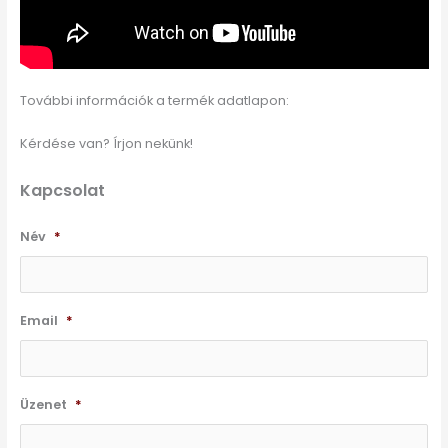
További információk a termék adatlapon:
Kérdése van? Írjon nekünk!
Kapcsolat
Név
*
Email
*
Üzenet
*