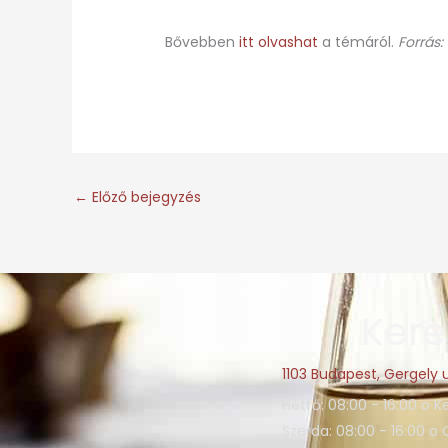
Bővebben
itt olvashat
a témáról.
Forrás:
←
Előző bejegyzés
Kere
1103 Budapest, Gergely u
Hétfő: 08:00 - 16:00 o K
Szerda: 08:00 - 16:00 o 