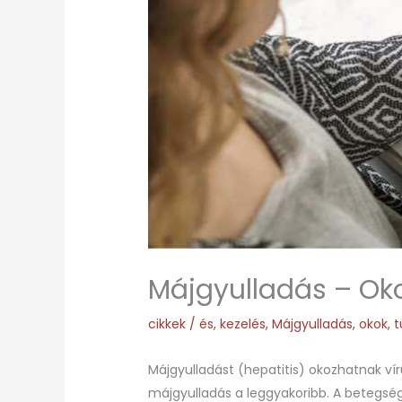
Májgyulladás – Oko
cikkek
/
és
,
kezelés
,
Májgyulladás
,
okok
,
t
Májgyulladást (hepatitis) okozhatnak ví
májgyulladás a leggyakoribb. A betegség