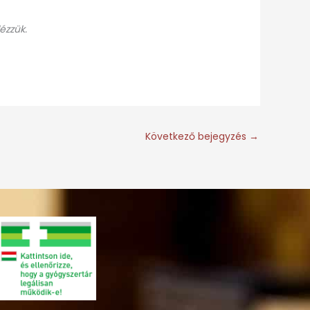
ézzük.
Következő bejegyzés
→