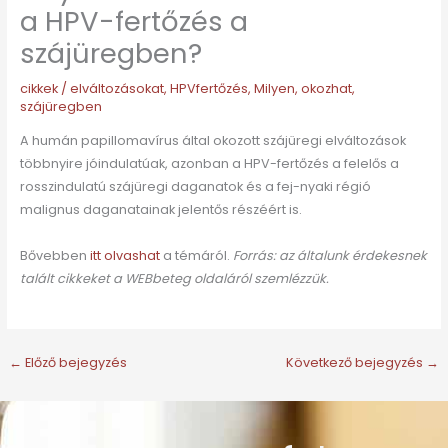
a HPV-fertőzés a
szájüregben?
cikkek
/
elváltozásokat
,
HPVfertőzés
,
Milyen
,
okozhat
,
szájüregben
A humán papillomavírus által okozott szájüregi elváltozások
többnyire jóindulatúak, azonban a HPV-fertőzés a felelős a
rosszindulatú szájüregi daganatok és a fej-nyaki régió
malignus daganatainak jelentős részéért is.
Bővebben
itt olvashat
a témáról.
Forrás: az általunk érdekesnek
talált cikkeket a WEBbeteg oldaláról szemlézzük.
←
Előző bejegyzés
Következő bejegyzés
→