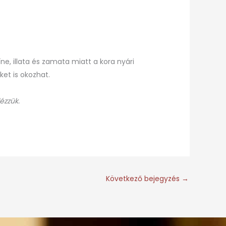
e, illata és zamata miatt a kora nyári
et is okozhat.
ézzük.
Következő bejegyzés
→