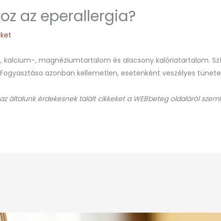
oz az eperallergia?
eket
 kalcium-, magnéziumtartalom és alacsony kalóriatartalom. Szín
 Fogyasztása azonban kellemetlen, esetenként veszélyes tünetek
 az általunk érdekesnek talált cikkeket a WEBbeteg oldaláról szeml