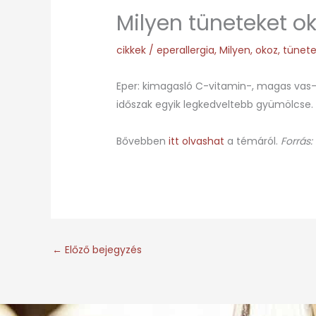
Milyen tüneteket ok
cikkek
/
eperallergia
,
Milyen
,
okoz
,
tünet
Eper: kimagasló C-vitamin-, magas vas-,
időszak egyik legkedveltebb gyümölcse.
Bővebben
itt olvashat
a témáról.
Forrás:
←
Előző bejegyzés