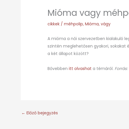
Mióma vagy méhpo
cikkek
/
méhpolip
,
Mióma
,
vágy
A mióma a női szervezetben kialakuló le
szintén meglehetősen gyakori, sokakat ér
a két állapot között?
Bővebben
itt olvashat
a témáról.
Forrás:
←
Előző bejegyzés