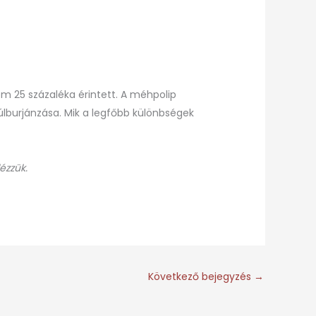
em 25 százaléka érintett. A méhpolip
túlburjánzása. Mik a legfőbb különbségek
ézzük.
Következő bejegyzés
→