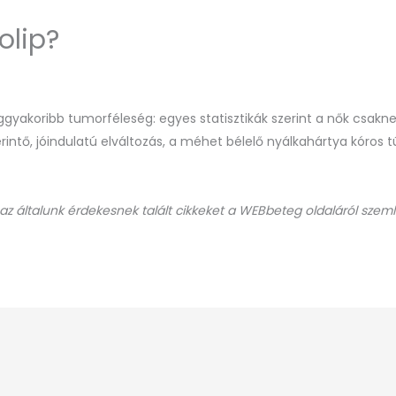
lip?
ggyakoribb tumorféleség: egyes statisztikák szerint a nők csakn
intő, jóindulatú elváltozás, a méhet bélelő nyálkahártya kóros 
 az általunk érdekesnek talált cikkeket a WEBbeteg oldaláról szeml