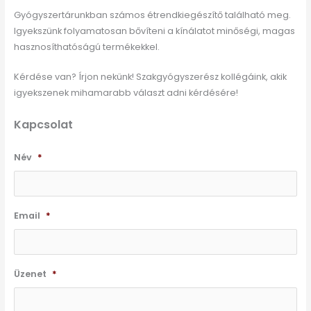
Gyógyszertárunkban számos étrendkiegészítő található meg.
Igyekszünk folyamatosan bővíteni a kínálatot minőségi, magas
hasznosíthatóságú termékekkel.
Kérdése van? Írjon nekünk! Szakgyógyszerész kollégáink, akik
igyekszenek mihamarabb választ adni kérdésére!
Kapcsolat
Név
*
Email
*
Üzenet
*