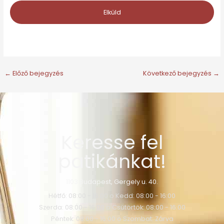
←
Előző bejegyzés
Következő bejegyzés
→
Keresse fel
patikánkat!
1103 Budapest, Gergely u. 40.
Hétfő: 08:00 - 16:00 o Kedd: 08:00 - 16:00
Szerda: 08:00 - 16:00 o Csütörtök: 08:00 - 16:00
Péntek: 08:00 - 16:00 o Szombat: Zárva