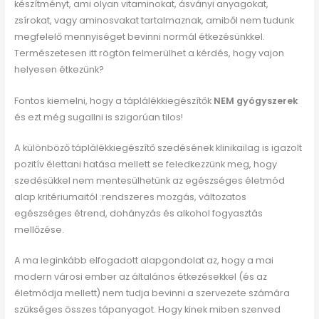
készítményt, ami olyan vitaminokat, ásványi anyagokat,
zsírokat, vagy aminosvakat tartalmaznak, amiből nem tudunk
megfelelő mennyiséget bevinni normál étkezésünkkel.
Természetesen itt rögtön felmerülhet a kérdés, hogy vajon
helyesen étkezünk?
Fontos kiemelni, hogy a táplálékkiegészítők
NEM gyógyszerek
és ezt még sugallni is szigorúan tilos!
A különböző táplálékkiegészítő szedésének klinikailag is igazolt
pozitív élettani hatása mellett se feledkezzünk meg, hogy
szedésükkel nem mentesülhetünk az egészséges életmód
alap kritériumaitól :rendszeres mozgás, változatos
egészséges étrend, dohányzás és alkohol fogyasztás
mellőzése.
A ma leginkább elfogadott alapgondolat az, hogy a mai
modern városi ember az általános étkezésekkel (és az
életmódja mellett) nem tudja bevinni a szervezete számára
szükséges összes tápanyagot. Hogy kinek miben szenved