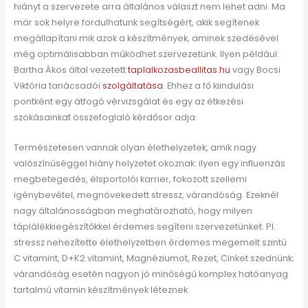
hiányt a szervezete arra általános választ nem lehet adni. Ma
már sok helyre fordulhatunk segítségért, akik segítenek
megállapítani mik azok a készítmények, aminek szedésével
még optimálisabban működhet szervezetünk. Ilyen például:
Bartha Ákos által vezetett
taplalkozasbeallitas.hu
vagy Bocsi
Viktória tanácsadói
szolgáltatása
. Ehhez a fő kiindulási
pontként egy átfogó vérvizsgálat és egy az étkezési
szokásainkat összefoglaló kérdősor adja.
Természetesen vannak olyan élethelyzetek, amik nagy
valószínűséggel hiány helyzetet okoznak: ilyen egy influenzás
megbetegedés, élsportolói karrier, fokozott szellemi
igénybevétel, megnövekedett stressz, várandóság. Ezeknél
nagy általánosságban meghatározható, hogy milyen
táplálékkiegészítőkkel érdemes segíteni szervezetünket. Pl.:
stressz nehezítette élethelyzetben érdemes megemelt szintű
C vitamint, D+K2 vitamint, Magnéziumot, Rezet, Cinket szednünk;
várandóság esetén nagyon jó minőségű komplex hatóanyag
tartalmú vitamin készítmények léteznek.