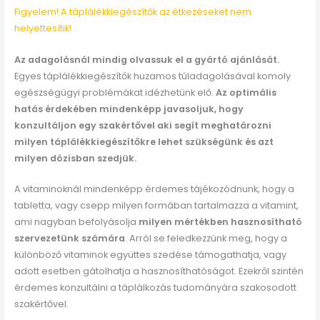
Figyelem! A táplálékkiegészítők az étkezéseket nem
helyettesítik!
Az adagolásnál mindig olvassuk el a gyártó ajánlását.
Egyes táplálékkiegészítők huzamos túladagolásával komoly
egészségügyi problémákat idézhetünk elő.
Az optimális
hatás érdekében mindenképp javasoljuk, hogy
konzultáljon egy szakértővel aki segít meghatározni
milyen táplálékkiegészítőkre lehet szükségünk és azt
milyen dózisban szedjük.
A vitaminoknál mindenképp érdemes tájékozódnunk, hogy a
tabletta, vagy csepp milyen formában tartalmazza a vitamint,
ami nagyban befolyásolja
milyen mértékben hasznosítható
szervezetünk számára
. Arról se feledkezzünk meg, hogy a
különböző vitaminok együttes szedése támogathatja, vagy
adott esetben gátolhatja a hasznosíthatóságot. Ezekről szintén
érdemes konzultálni a táplálkozás tudományára szakosodott
szakértővel.