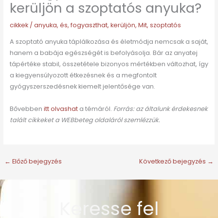
kerüljön a szoptatós anyuka?
cikkek
/
anyuka
,
és
,
fogyaszthat
,
kerüljön
,
Mit
,
szoptatós
A szoptató anyuka táplálkozása és életmódja nemcsak a saját,
hanem a babája egészségét is befolyásolja. Bár az anyatej
tápértéke stabil, összetétele bizonyos mértékben változhat, így
a kiegyensúlyozott étkezésnek és a megfontolt
gyógyszerszedésnek kiemelt jelentősége van.
Bővebben
itt olvashat
a témáról.
Forrás: az általunk érdekesnek
talált cikkeket a WEBbeteg oldaláról szemlézzük.
←
Előző bejegyzés
Következő bejegyzés
→
Keresse fel