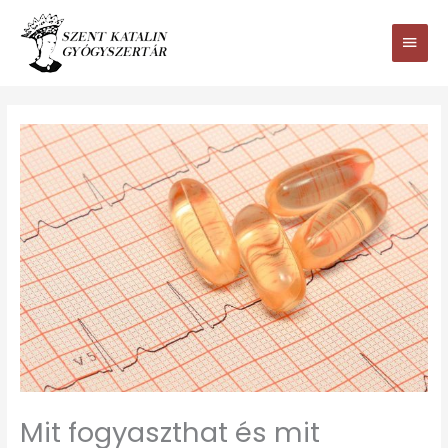
Ugrás
Main
a
tartalomhoz
Men
Mit fogyaszthat és mit