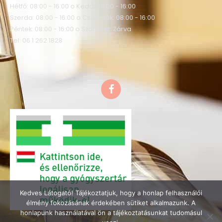
Hétfő: 08:00 - 16:00 o Kedd: 08:00 - 16:00
Szerda: 08:00 - 16:00 o Csütörtök: 08:00 - 16:00
Péntek: 08:00 - 16:00 o Szombat: Zárva
Tel: 06 1 262 1828
F
a
c
e
b
o
o
k
Kedves Látogató! Tájékoztatjuk, hogy a honlap felhasználói
élmény fokozásának érdekében sütiket alkalmazunk. A
honlapunk használatával ön a tájékoztatásunkat tudomásul