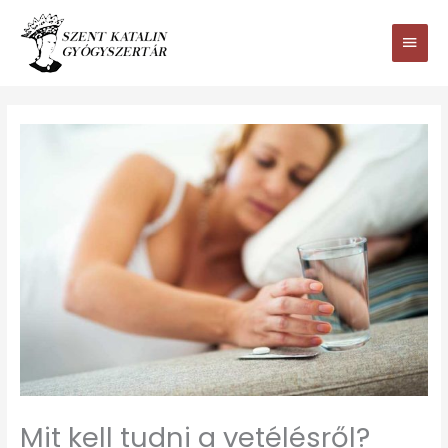
Ugrás
Main
a
tartalomhoz
Men
Mit kell tudni a vetélésről?