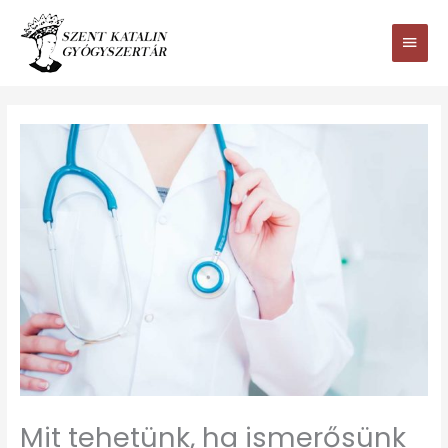
Ugrás
Main
a
tartalomhoz
Men
Mit tehetünk, ha ismerősünk