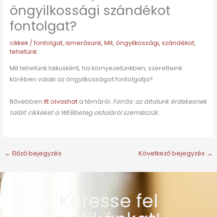
öngyilkossági szándékot
fontolgat?
cikkek
/
fontolgat
,
ismerősünk
,
Mit
,
öngyilkossági
,
szándékot
,
tehetünk
Mit tehetünk laikusként, ha környezetünkben, szeretteink
körében valaki az öngyilkosságot fontolgatja?
Bővebben
itt olvashat
a témáról.
Forrás: az általunk érdekesnek
talált cikkeket a WEBbeteg oldaláról szemlézzük.
←
Előző bejegyzés
Következő bejegyzés
→
Keresse fel