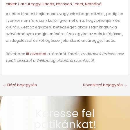
cikkek
/
arcüreggyulladás
,
könnyen
,
lehet
,
Náthából
A nátha tüneteit hajlamosak vagyunk elbagatellizálni, pedig ha
ilyenkor nem fordítunk kellő figyelmet arra, hogy pihenjünk és
kikúráljuk ezt az egyszerű betegséget, akkor számíthatunk a
szövődmények megjelenésére. Ezek egyike az erős fejfájással,
orrdugulással és köhögéssel jelentkező arcüreggyulladás.
Bővebben
itt olvashat
a témáról.
Forrás: az általunk érdekesnek
talált cikkeket a WEBbeteg oldaláról szemlézzük.
←
Előző bejegyzés
Következő bejegyzés
→
Keresse fel
patikánkat!