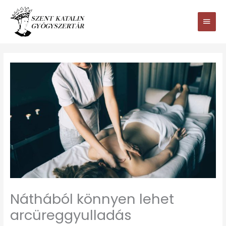
Ugrás
Main
a
tartalomhoz
Men
Náthából könnyen lehet
arcüreggyulladás