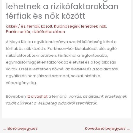
lehetnek a rizikófaktorokban
férfiak és nők között
cikkek
/
és
,
férfiak
,
között
,
Különbségek
,
lehetnek
,
nők
,
Parkinsonkór
,
rizikófaktorokban
A Mayo Klinika egyik tanulmánya szerint különbség lehet a
férfiak és nők között a Parkinson-kór kialakulását elősegítő
rizikófaktorok tekintetében. Férfiaknál a legfontosabb,
egymástól független faktorok az életvitel és a foglalkozás
voltak. Ezzel ellentétben nőknél az életvitel és a foglalkozás
egyáltalán nem játszott szerepet, sokkal inkább a
vérszegénység.
Bővebben
itt olvashat
a témáról.
Forrás: az általunk érdekesnek
talált cikkeket a WEBbeteg oldaláról szemlézzük.
←
Előző bejegyzés
Következő bejegyzés
→