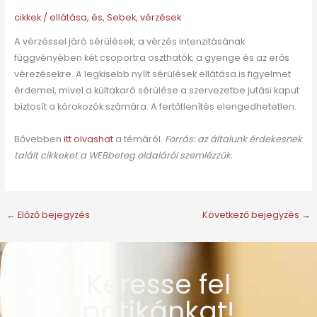
cikkek
/
ellátása
,
és
,
Sebek
,
vérzések
A vérzéssel járó sérülések, a vérzés intenzitásának
függvényében két csoportra oszthatók, a gyenge és az erős
vérezésekre. A legkisebb nyílt sérülések ellátása is figyelmet
érdemel, mivel a kültakaró sérülése a szervezetbe jutási kaput
biztosít a kórokozók számára. A fertőtlenítés elengedhetetlen.
Bővebben
itt olvashat
a témáról.
Forrás: az általunk érdekesnek
talált cikkeket a WEBbeteg oldaláról szemlézzük.
←
Előző bejegyzés
Következő bejegyzés
→
Keresse fel
patikánkat!