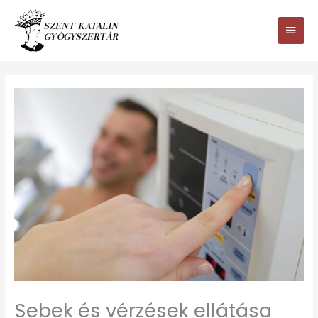
Ugrás
Main
a
tartalomhoz
Men
Sebek és vérzések ellátása