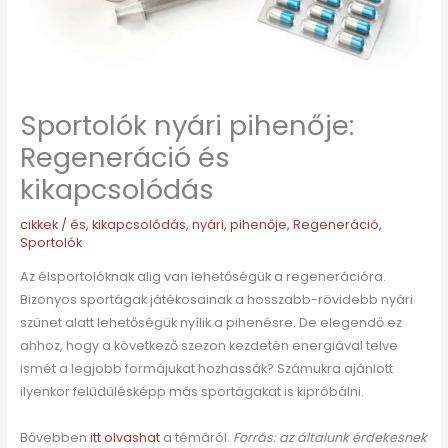
Sportolók nyári pihenője:
Regeneráció és
kikapcsolódás
cikkek
/
és
,
kikapcsolódás
,
nyári
,
pihenője
,
Regeneráció
,
Sportolók
Az élsportolóknak alig van lehetőségük a regenerációra.
Bizonyos sportágak játékosainak a hosszabb-rövidebb nyári
szünet alatt lehetőségük nyílik a pihenésre. De elegendő ez
ahhoz, hogy a következő szezon kezdetén energiával telve
ismét a legjobb formájukat hozhassák? Számukra ajánlott
ilyenkor felüdülésképp más sportágakat is kipróbálni.
Bővebben
itt olvashat
a témáról.
Forrás: az általunk érdekesnek