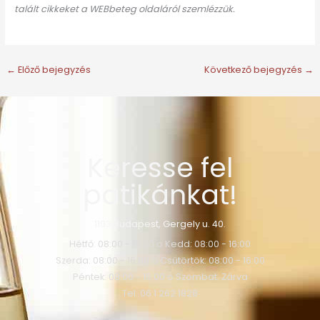
talált cikkeket a WEBbeteg oldaláról szemlézzük.
←
Előző bejegyzés
Következő bejegyzés
→
Keresse fel
patikánkat!
1103 Budapest, Gergely u. 40.
Hétfő: 08:00 - 16:00 o Kedd: 08:00 - 16:00
Szerda: 08:00 - 16:00 o Csütörtök: 08:00 - 16:00
Péntek: 08:00 - 16:00 o Szombat: Zárva
Tel: 06 1 262 1828