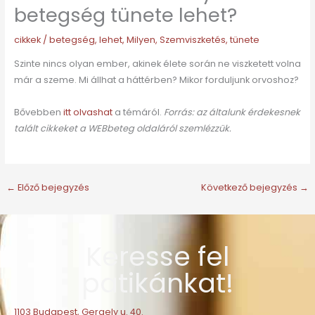
betegség tünete lehet?
cikkek
/
betegség
,
lehet
,
Milyen
,
Szemviszketés
,
tünete
Szinte nincs olyan ember, akinek élete során ne viszketett volna
már a szeme. Mi állhat a háttérben? Mikor forduljunk orvoshoz?
Bővebben
itt olvashat
a témáról.
Forrás: az általunk érdekesnek
talált cikkeket a WEBbeteg oldaláról szemlézzük.
←
Előző bejegyzés
Következő bejegyzés
→
Keresse fel
patikánkat!
1103 Budapest, Gergely u. 40.