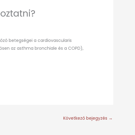
oztatni?
őző betegségei a cardiovascularis
nösen az asthma bronchiale és a COPD),
Következő bejegyzés
→