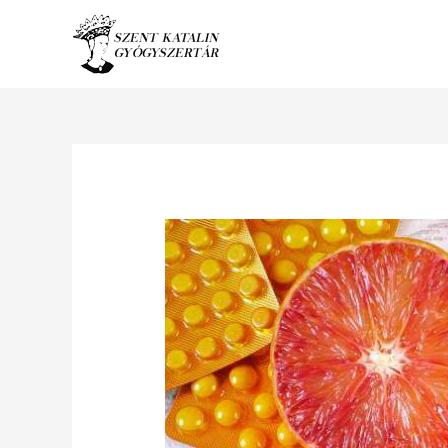
Ugrás
a
tartalomhoz