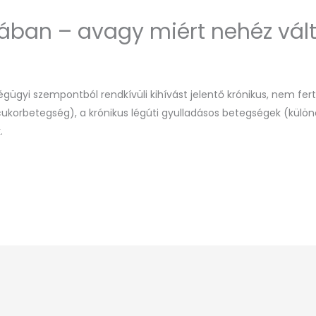
ában – avagy miért nehéz vált
gyi szempontból rendkívüli kihívást jelentő krónikus, nem fert
ukorbetegség), a krónikus légúti gyulladásos betegségek (külö
.