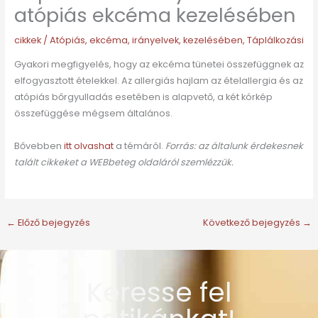
atópiás ekcéma kezelésében
cikkek
/
Atópiás
,
ekcéma
,
irányelvek
,
kezelésében
,
Táplálkozási
Gyakori megfigyelés, hogy az ekcéma tünetei összefüggnek az
elfogyasztott ételekkel. Az allergiás hajlam az ételallergia és az
atópiás bőrgyulladás esetében is alapvető, a két kórkép
összefüggése mégsem általános.
Bővebben
itt olvashat
a témáról.
Forrás: az általunk érdekesnek
talált cikkeket a WEBbeteg oldaláról szemlézzük.
←
Előző bejegyzés
Következő bejegyzés
→
Keresse fel