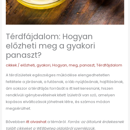
Térdfájdalom: Hogyan
előzheti meg a gyakori
panaszt?
cikkek
/
előzheti
,
gyakori
,
Hogyan
,
meg
,
panaszt
,
Térdfájdalom
A térdízületek egészséges működése elengedhetetlen
feltétele a járásnak, a futásnak, a láb nyújtásának, hajlításának,
ám sokszor a térdfájás forrását is itt kell keresnünk, hiszen
rendkívüli igénybevételnek kitett ízületről van szó, amelyen
kopásos elváltozások jöhetnek létre, és számos módon
megsérülhet.
Bővebben
itt olvashat
a témáról.
Forrás: az általunk érdekesnek
talált cikkeket a WEBbeteg oldaláról szemlézzük.