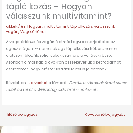
táplálkozás – Hogyan
válasszunk multivitamint?
cikkek
/
és
,
Hogyan
,
multivitamint
,
táplálkozás
,
válasszunk
,
vegán
,
Vegetáriánus
A vegetáriánus és vegán életmód egyre elterjedtebb az
egész világon. Ez nemcsak egy táplálkozási hóbort, hanem
életszemlélet, filozófia, sokak számára a vallásuk része.
Azonban a mai napig gyakran összekeverjük a két fogalmat,
ezért fontos, hogy először tisztázzuk, mit is jelentenek.
Bővebben
itt olvashat
a témáról.
Forrás: az általunk érdekesnek
talált cikkeket a WEBbeteg oldaláról szemlézzük.
←
Előző bejegyzés
Következő bejegyzés
→