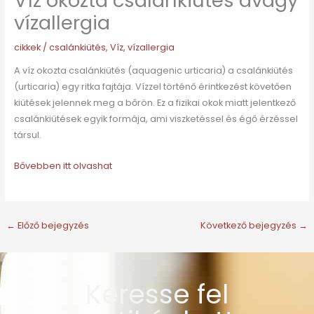
Víz okozta csalánkiütés avagy
vízallergia
cikkek
/
csalánkiütés
,
Víz
,
vízallergia
A víz okozta csalánkiütés (aquagenic urticaria) a csalánkiütés
(urticaria) egy ritka fajtája. Vízzel történő érintkezést követően
kiütések jelennek meg a bőrön. Ez a fizikai okok miatt jelentkező
csalánkiütések egyik formája, ami viszketéssel és égő érzéssel
társul.
Bővebben itt olvashat
←
Előző bejegyzés
Következő bejegyzés
→
Keresse fel