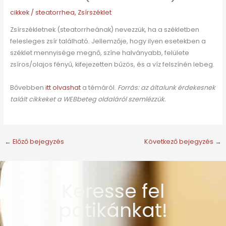
cikkek
/
steatorrhea
,
Zsírszéklet
Zsírszékletnek (steatorrheának) nevezzük, ha a székletben
felesleges zsír található. Jellemzője, hogy ilyen esetekben a
széklet mennyisége megnő, színe halványabb, felülete
zsíros/olajos fényű, kifejezetten bűzös, és a víz felszínén lebeg.
Bővebben
itt olvashat
a témáról.
Forrás: az általunk érdekesnek
talált cikkeket a WEBbeteg oldaláról szemlézzük.
←
Előző bejegyzés
Következő bejegyzés
→
Keresse fel
patikánkat!