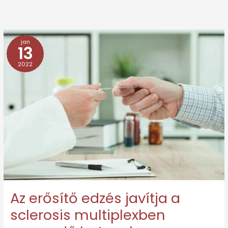
jan
Az
13
erősítő
2022
edzés
javítja
a
sclerosis
multiplexben
szenvedő
betegek
életminőségét
Az erősítő edzés javítja a
sclerosis multiplexben