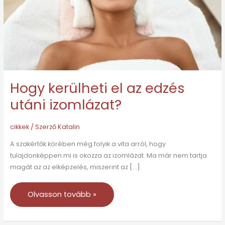
utáni
izomlázat?
Hogy kerülheti el az edzés
utáni izomlázat?
cikkek
/ Szerző
Katalin
A szakértők körében még folyik a vita arról, hogy
tulajdonképpen mi is okozza az izomlázat. Ma már nem tartja
magát az az elképzelés, miszerint az […]
Olvasson tovább »