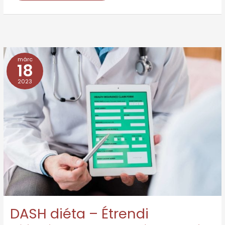
márc
DASH
18
diéta
2023
–
Étrendi
ajánlások
magas
vérnyomás
ellen
DASH diéta – Étrendi