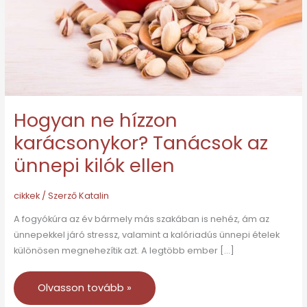
az
ünnepi
kilók
ellen
Hogyan ne hízzon
karácsonykor? Tanácsok az
ünnepi kilók ellen
cikkek
/ Szerző
Katalin
A fogyókúra az év bármely más szakában is nehéz, ám az
ünnepekkel járó stressz, valamint a kalóriadús ünnepi ételek
különösen megnehezítik azt. A legtöbb ember […]
Olvasson tovább »