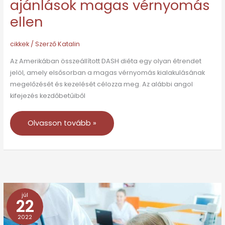
ajánlások magas vérnyomás
ellen
cikkek
/ Szerző
Katalin
Az Amerikában összeállított DASH diéta egy olyan étrendet
jelöl, amely elsősorban a magas vérnyomás kialakulásának
megelőzését és kezelését célozza meg. Az alábbi angol
kifejezés kezdőbetűiből
Olvasson tovább »
júl
Védőoltások
22
az
2022
agyhártyagyulladás