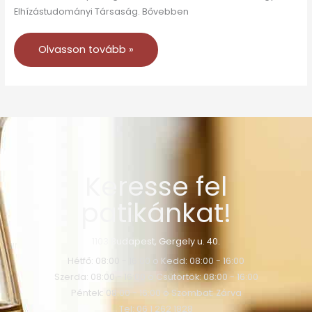
Elhízástudományi Társaság. Bővebben
Olvasson tovább »
Keresse fel
patikánkat!
1103 Budapest, Gergely u. 40.
Hétfő: 08:00 - 16:00 o Kedd: 08:00 - 16:00
Szerda: 08:00 - 16:00 o Csütörtök: 08:00 - 16:00
Péntek: 08:00 - 16:00 o Szombat: Zárva
Tel: 06 1 262 1828