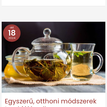
okt
Egyszerű,
18
otthoni
2024
módszerek
torokfájás
ellen
Egyszerű, otthoni módszerek