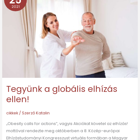
a
2021
globális
elhízás
ellen!
Tegyünk a globális elhízás
ellen!
cikkek
/ Szerző
Katalin
„Obesity calls for actions”, vagyis Akciókat követel az elhízás!
mottóval rendezte meg októberben a 8. Közép-európai
Elhízástudományi Kongresszust virtuális formában a Magyar