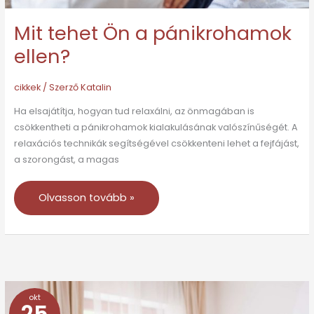
Mit tehet Ön a pánikrohamok
ellen?
cikkek
/ Szerző
Katalin
Ha elsajátítja, hogyan tud relaxálni, az önmagában is
csökkentheti a pánikrohamok kialakulásának valószínűségét. A
relaxációs technikák segítségével csökkenteni lehet a fejfájást,
a szorongást, a magas
Olvasson tovább »
okt
Tegyünk
25