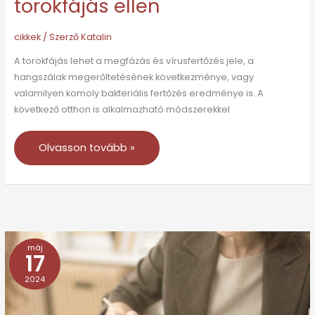
torokfájás ellen
cikkek
/ Szerző
Katalin
A torokfájás lehet a megfázás és vírusfertőzés jele, a
hangszálak megerőltetésének következménye, vagy
valamilyen komoly bakteriális fertőzés eredménye is. A
következő otthon is alkalmazható módszerekkel
Olvasson tovább »
máj
Fájdalomcsillapító
17
eljárások
2024
mozgásszervi
fájdalmak