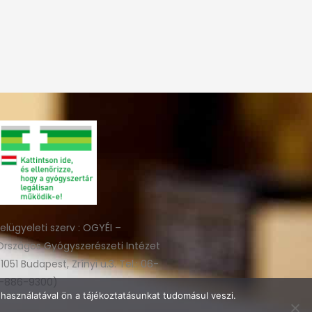
felügyeleti szerv : OGYÉI –
Országos Gyógyszerészeti Intézet
(1051 Budapest, Zrínyi u.3. Tel.: 06-
1-886-9300)
használatával ön a tájékoztatásunkat tudomásul veszi.