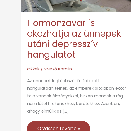
Hormonzavar is
okozhatja az ünnepek
utáni depresszív
hangulatot
cikkek
/ Szerző
Katalin
Az ünnepek legtöbbször felfokozott
hangulatban telnek, az emberek általában ekkor
tele vannak élményekkel, hiszen mennek a rég
nem látott rokonokhoz, barátokhoz. Azonban,
ahogy elmúlik ez […]
Olvasson tovább »