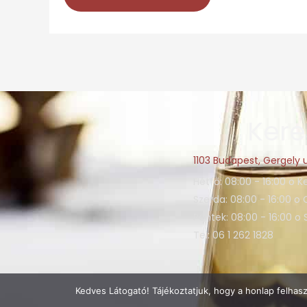
Kere
1103 Budapest, Gergely u
Hétfő: 08:00 - 16:00 o K
Szerda: 08:00 - 16:00 o 
Péntek: 08:00 - 16:00 o
Tel: 06 1 262 1828
Kedves Látogató! Tájékoztatjuk, hogy a honlap felhas