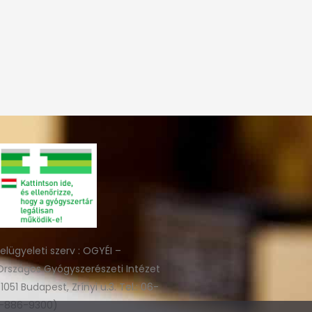
felügyeleti szerv : OGYÉI –
Országos Gyógyszerészeti Intézet
(1051 Budapest, Zrínyi u.3. Tel.: 06-
1-886-9300)