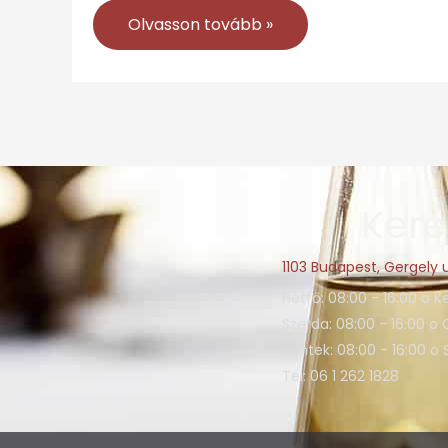
Olvasson tovább »
Kere
1103 Budapest, Gergely u
Hétfő: 08:00 - 16:00 o K
Szerda: 08:00 - 16:00 o 
Péntek: 08:00 - 16:00 o
Tel: 06 1 262 1828