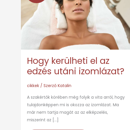
el
az
edzés
utáni
izomlázat?
Hogy kerülheti el az
edzés utáni izomlázat?
cikkek
/ Szerző
Katalin
A szakértők körében még folyik a vita arról, hogy
tulajdonképpen mi is okozza az izomlázat. Ma
már nem tartja magát az az elképzelés,
miszerint az […]