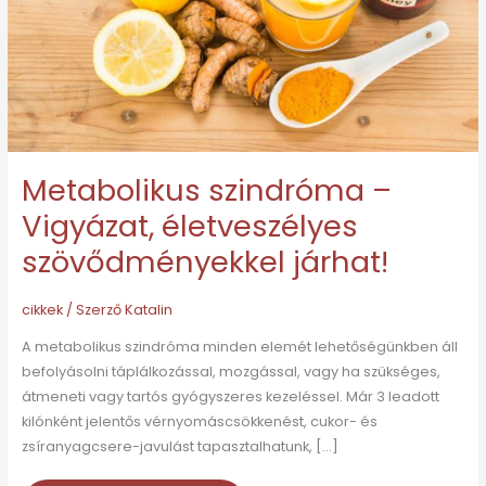
szövődményekkel
járhat!
Metabolikus szindróma –
Vigyázat, életveszélyes
szövődményekkel járhat!
cikkek
/ Szerző
Katalin
A metabolikus szindróma minden elemét lehetőségünkben áll
befolyásolni táplálkozással, mozgással, vagy ha szükséges,
átmeneti vagy tartós gyógyszeres kezeléssel. Már 3 leadott
kilónként jelentős vérnyomáscsökkenést, cukor- és
zsíranyagcsere-javulást tapasztalhatunk, […]